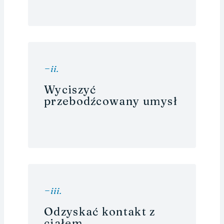
i
i.
Wyciszyć
przebodźcowany umysł
i
ii.
Odzyskać kontakt z
ciałem