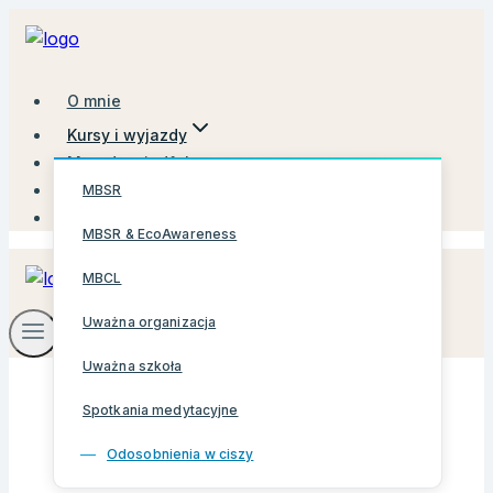
Przejdź
do
treści
O mnie
Kursy i wyjazdy
Metoda mindfulness
Blog
MBSR
Kontakt
MBSR & EcoAwareness
MBCL
Uważna organizacja
Uważna szkoła
Spotkania medytacyjne
Odosobnienia w ciszy