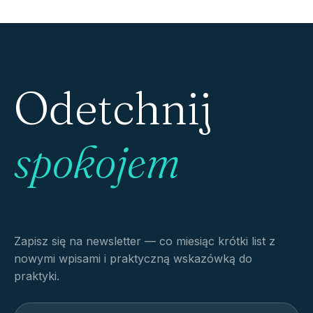
Odetchnij
spokojem
Zapisz się na newsletter — co miesiąc krótki list z
nowymi wpisami i praktyczną wskazówką do
praktyki.