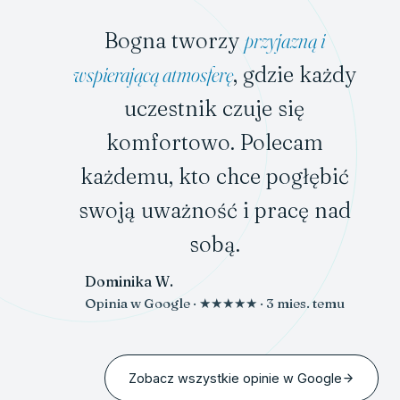
OPINIE W GOOGLE
5,0 · opinie zweryfikowane
Bogna tworzy
przyjazną i
wspierającą atmosferę
, gdzie każdy
uczestnik czuje się
komfortowo. Polecam
każdemu, kto chce pogłębić
swoją uważność i pracę nad
sobą.
Dominika W.
Opinia w Google · ★★★★★ · 3 mies. temu
Zobacz wszystkie opinie w Google