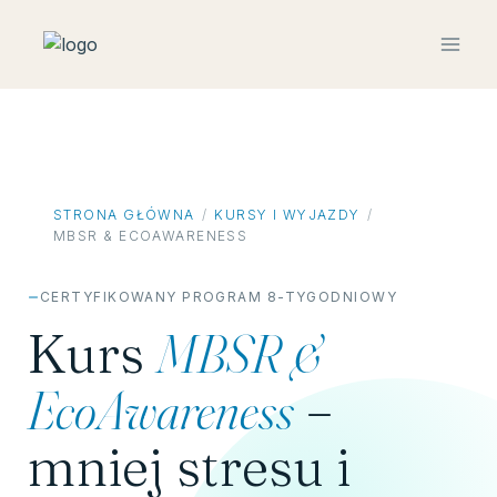
Przejdź
do
treści
STRONA GŁÓWNA
KURSY I WYJAZDY
MBSR & ECOAWARENESS
CERTYFIKOWANY PROGRAM 8-TYGODNIOWY
Kurs
MBSR &
EcoAwareness
–
mniej stresu i