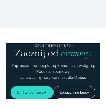
ZRÓB PIERWSZY KROK
Zacznij od
rozmowy.
Zapraszam na bezpłatną konsultację wstępną.
Podczas rozmowy
sprawdzimy, czy kurs jest dla Ciebie.
Umów rozmowę
Zobacz inne kursy