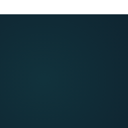
CO SIĘ ZMIENIA PO KURSIE
do świadomego
wyboru.