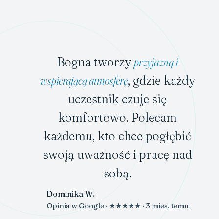
OPINIE W GOOGLE
5,0 · opinie zweryfikowane
Bogna tworzy
przyjazną i
wspierającą atmosferę
, gdzie każdy
uczestnik czuje się
komfortowo. Polecam
każdemu, kto chce pogłębić
swoją uważność i pracę nad
sobą.
Dominika W.
Opinia w Google · ★★★★★ · 3 mies. temu