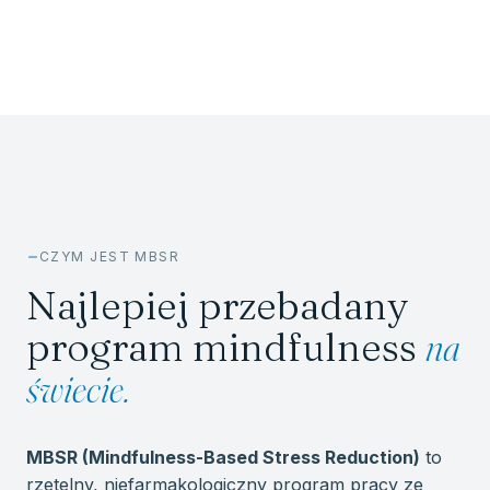
Zapisz się
Zobacz inne terminy
CZYM JEST MBSR
Najlepiej przebadany
program mindfulness
na
świecie.
MBSR (Mindfulness-Based Stress Reduction)
to
rzetelny, niefarmakologiczny program pracy ze