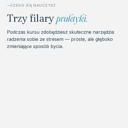
CZEGO SIĘ NAUCZYSZ
Trzy filary
praktyki.
Podczas kursu zdobędziesz skuteczne narzędzia
radzenia sobie ze stresem — proste, ale głęboko
zmieniające sposób bycia.
Skanowanie ciała
Zauważanie napięcia i sygnałów z organizmu.
Uczysz się rozpoznawać, gdzie i jak stres zapisuje
się w Twoim ciele.